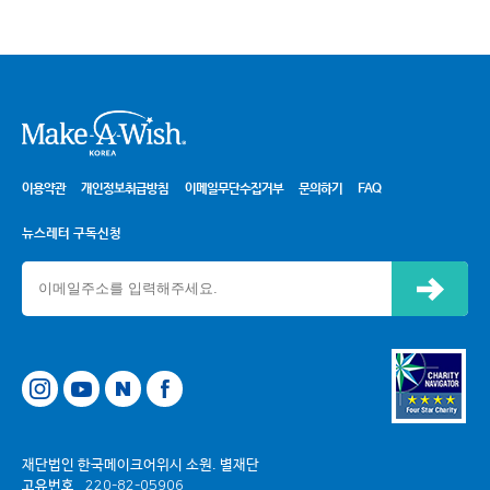
시
이용약관
개인정보취급방침
이메일무단수집거부
문의하기
FAQ
뉴스레터 구독신청
신청하기
네이버
페이스북
재단법인 한국메이크어위시 소원. 별재단
고유번호
220-82-05906