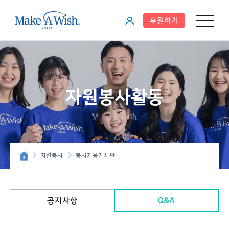
후원하기
메뉴 열기
마
이
페
이
자원봉사활동
지
자원봉사
봉사자용게시판
공지사항
Q&A