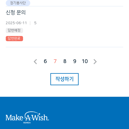
정기봉사단
신청 문의
2025-06-11
5
답변예정
답변완료
6
7
8
9
10
작성하기
시