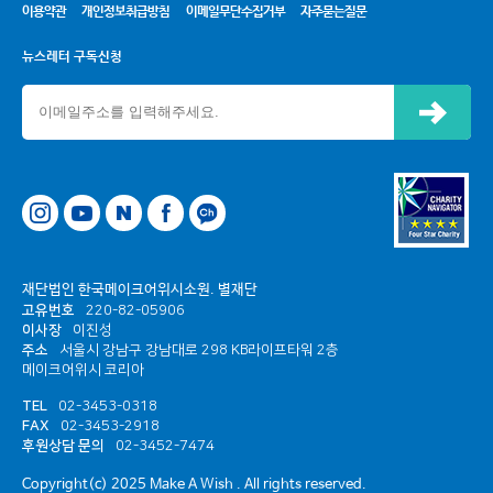
이용약관
개인정보취급방침
이메일무단수집거부
자주묻는질문
뉴스레터 구독신청
신청하기
네이버
페이스북
카카오톡 채널
재단법인 한국메이크어위시소원. 별재단
고유번호
220-82-05906
이사장
이진성
주소
서울시 강남구 강남대로 298 KB라이프타워 2층
메이크어위시 코리아
TEL
02-3453-0318
FAX
02-3453-2918
후원상담 문의
02-3452-7474
Copyright(c) 2025 Make A Wish . All rights reserved.