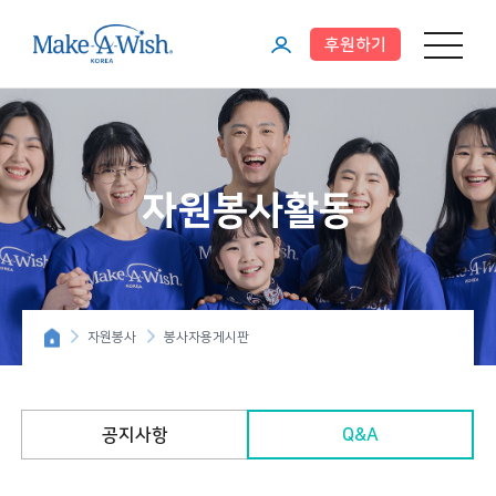
후원하기
메뉴 열기
마
이
페
이
자원봉사활동
지
자원봉사
봉사자용게시판
공지사항
Q&A