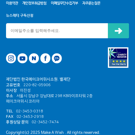
이용약관
개인정보취급방침
이메일무단수집거부
자주묻는질문
뉴스레터 구독신청
신청하기
네이버
페이스북
카카오톡 채널
재단법인 한국메이크어위시소원. 별재단
고유번호
220-82-05906
이사장
이진성
주소
서울시 강남구 강남대로 298 KB라이프타워 2층
메이크어위시 코리아
TEL
02-3453-0318
FAX
02-3453-2918
후원상담 문의
02-3452-7474
Copyright(c) 2025 Make A Wish . All rights reserved.