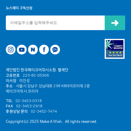
뉴스레터 구독신청
신청하기
네이버
페이스북
카카오톡 채널
재단법인 한국메이크어위시소원. 별재단
고유번호
220-82-05906
이사장
이진성
주소
서울시 강남구 강남대로 298 KB라이프타워 2층
메이크어위시 코리아
TEL
02-3453-0318
FAX
02-3453-2918
후원상담 문의
02-3452-7474
Copyright(c) 2025 Make A Wish . All rights reserved.