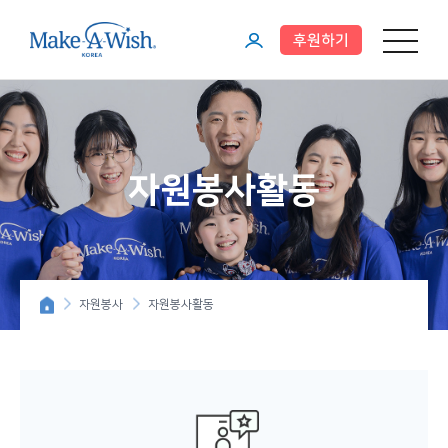
후원하기
메뉴 열기
마
이
페
이
자원봉사활동
지
자원봉사
자원봉사활동