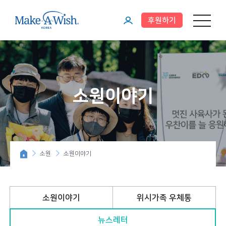
후원하기
메뉴 열기
마
이
페
이
소원이야기
지
소원
소원이야기
소원이야기
위시가족 우체통
뉴스레터