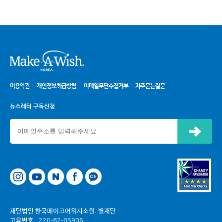
시
이용약관
개인정보취급방침
이메일무단수집거부
자주묻는질문
뉴스레터 구독신청
신청하기
네이버
페이스북
카카오톡 채널
재단법인 한국메이크어위시소원. 별재단
고유번호
220-82-05906