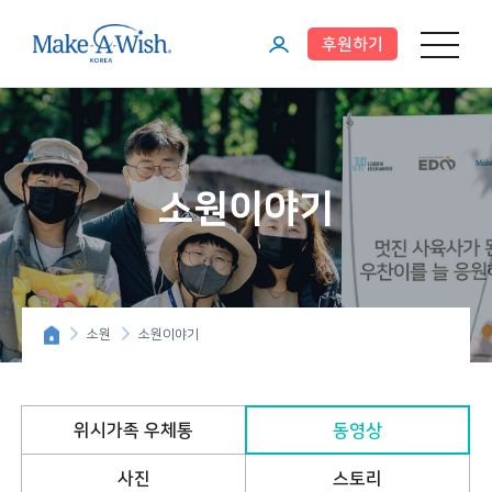
후원하기
메뉴 열기
마
이
페
이
소원이야기
지
소원
소원이야기
위시가족 우체통
동영상
사진
스토리