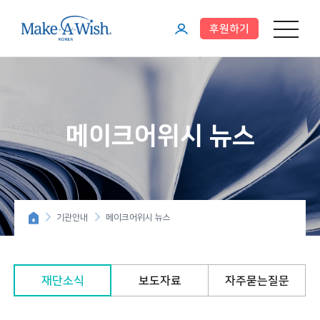
후원하기
메뉴 열기
마
이
페
이
메이크어위시 뉴스
지
기관안내
메이크어위시 뉴스
재단소식
보도자료
자주묻는질문