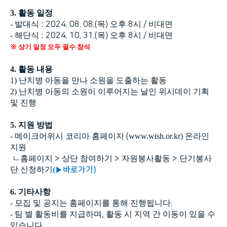
3.
활동 일정
-
발대식
: 2024. 08. 08.(
목
)
오후
8
시
/
비대면
-
해단식
: 2024. 10. 31.(
목
)
오후
8
시
/
비대면
※ 상기 일정 모두 필수 참석
4.
활동 내용
1)
난치병 아동을 만나 소원을 도출하는 활동
2)
난치병 아동의 소원이 이루어지는 날인 위시데이 기획
및 진행
5.
지원 방법
-
메이크어위시 코리아 홈페이지
(
www.wish.or.kr
)
온라인
지원
ㄴ홈페이지
>
상단 참여하기
>
자원봉사활동
>
단기봉사
단 신청하기
(
▶바로가기)
6.
기타사항
-
모집 및 공지는 홈페이지를 통해 진행됩니다
.
-
팀 별 활동비를 지급하며
,
활동 시 지역 간 이동이 있을 수
있습니다
.