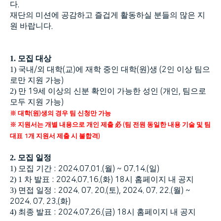
다
.
재단의 미션에 공감하고 즐겁게 활동하실 분들의 많은 지
원 바랍니다
.
1.
모집 대상
1)
국내
/
외 대학
(
교
)
에 재학 중인 대학
(
원
)
생
(2
인 이상 팀으
로만 지원 가능
)
2)
만
19
세 이상의 신분 확인이 가능한 성인
(
개인
,
팀으로
모두 지원 가능
)
※
대학
원
생의 경우 팀 신청만 가능
(
)
※
지원서는 개별 내용으로 개인 제출 必
팀 전원 동일한 내용 기술 및 팀
(
대표
개 지원서 제출 시 불합격
1
)
2.
모집 일정
1)
모집 기간
: 2024.07.01.(
월
) ~ 07.14.(
일
)
2) 1
차 발표
: 2024.07.16.(
화
) 18
시 홈페이지 내 공지
3)
면접 일정
: 2024. 07. 20.(
토
), 2024. 07. 22.(
월
) ~
2024. 07. 23.(
화
)
4)
최종 발표
: 2024.07.26.(
금
) 18
시 홈페이지 내 공지