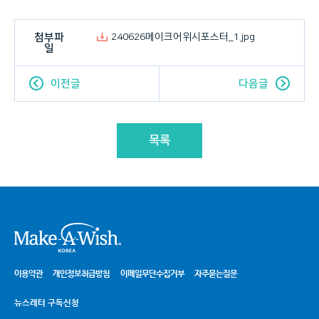
첨부파
240626메이크어위시포스터_1.jpg
일
이전글
다음글
목록
시
이용약관
개인정보취급방침
이메일무단수집거부
자주묻는질문
뉴스레터 구독신청