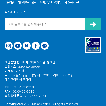
이용약관
개인정보취급방침
이메일무단수집거부
자주묻는질문
뉴스레터 구독신청
신청하기
네이버
페이스북
카카오톡 채널
재단법인 한국메이크어위시소원. 별재단
고유번호
220-82-05906
이사장
이진성
주소
서울시 강남구 강남대로 298 KB라이프타워 2층
메이크어위시 코리아
TEL
02-3453-0318
FAX
02-3453-2918
후원상담 문의
02-3452-7474
Copyright(c) 2025 Make A Wish . All rights reserved.