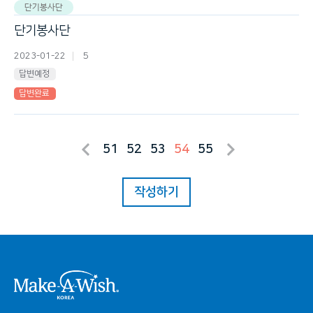
단기봉사단
단기봉사단
2023-01-22
5
답변예정
답변완료
51
52
53
54
55
작성하기
시