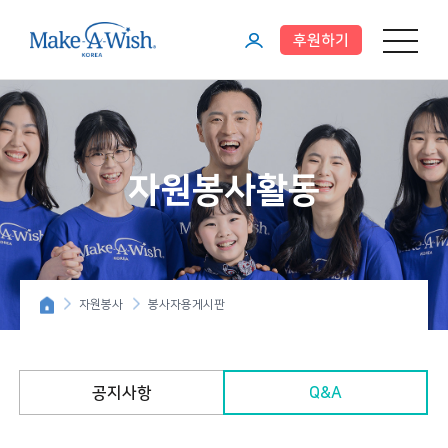
후원하기
메뉴 열기
마
이
페
이
자원봉사활동
지
자원봉사
봉사자용게시판
공지사항
Q&A