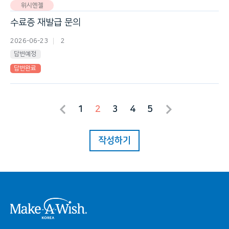
위시엔젤
수료증 재발급 문의
2026-06-23
2
답변예정
답변완료
1
2
3
4
5
작성하기
시