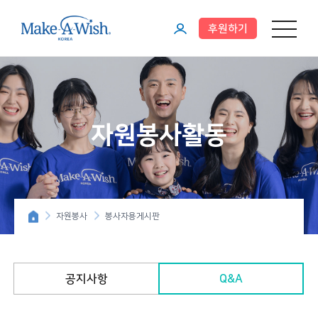
후원하기
메뉴 열기
마
이
페
이
자원봉사활동
지
자원봉사
봉사자용게시판
공지사항
Q&A