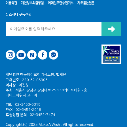
이용약관
개인정보취급방침
이메일무단수집거부
자주묻는질문
뉴스레터 구독신청
신청하기
네이버
페이스북
카카오톡 채널
재단법인 한국메이크어위시소원. 별재단
고유번호
220-82-05906
이사장
이진성
주소
서울시 강남구 강남대로 298 KB라이프타워 2층
메이크어위시 코리아
TEL
02-3453-0318
FAX
02-3453-2918
후원상담 문의
02-3452-7474
Copyright(c) 2025 Make A Wish . All rights reserved.