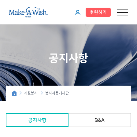
후원하기
메뉴 열기
마
이
페
이
공지사항
지
자원봉사
봉사자용게시판
공지사항
Q&A