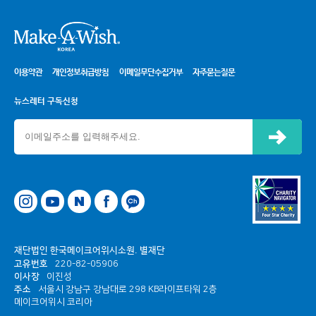
시
이용약관
개인정보취급방침
이메일무단수집거부
자주묻는질문
뉴스레터 구독신청
신청하기
네이버
페이스북
카카오톡 채널
재단법인 한국메이크어위시소원. 별재단
고유번호
220-82-05906
이사장
이진성
주소
서울시 강남구 강남대로 298 KB라이프타워 2층
메이크어위시 코리아