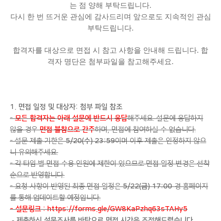
는 점 양해 부탁드립니다.
다시 한 번 뜨거운 관심에 감사드리며 앞으로도 지속적인 관심
부탁드립니다.
합격자를 대상으로 면접 시 참고 사항을 안내해 드립니다. 합
격자 명단은 첨부파일을 참고해주세요.
1. 면접 일정 및 대상자: 첨부 파일 참조
-
모든 합격자는 아래 설문에 반드시 응답
해주세요. 설문에 응답하지
않을 경우
면접 불참으로 간주
하며, 면접에 참여하실 수 없습니다.
- 설문 제출 기한은
5/20(수) 23:59
이며 이후 제출은 인정하지 않으
니 유의해주세요.
- 각 타임 별 면접 수용 인원에 제한이 있으므로 면접 일정 변경은 선착
순으로 반영합니다.
- 요청 사항이 반영된 최종 면접 일정은
5/22(금) 17:00
경 홈페이지
를 통해 업데이트할 예정입니다.
- 설문링크 :
https://forms.gle/GW8KaPzhq63sTAHy5
-
제출하신 설문조사를 바탕으로 면접 시간을 조정해드렸습니다.