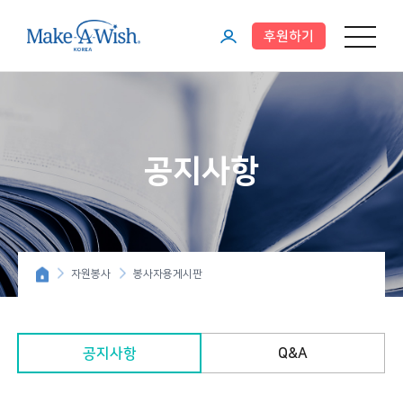
후원하기
메뉴 열기
마
이
페
이
공지사항
지
자원봉사
봉사자용게시판
공지사항
Q&A