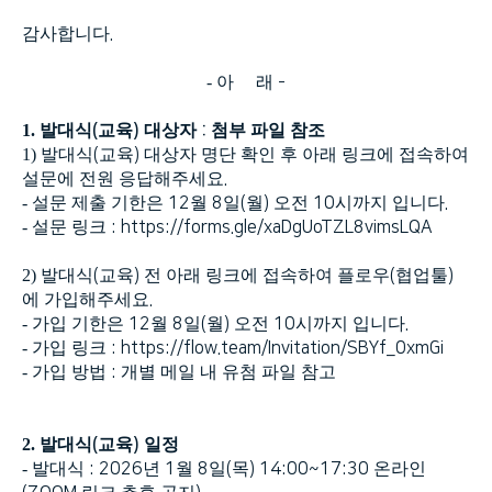
감사합니다
.
-
아
래
-
1.
발대식
(
교육
)
대상자
:
첨부 파일 참조
1)
발대식
(
교육
)
대상자 명단 확인 후 아래 링크에 접속하여
설문에 전원 응답해주세요
.
-
설문 제출 기한은
12
월
8
일
(
월
)
오전
10
시까지 입니다
.
-
설문 링크
:
https://forms.gle/xaDgUoTZL8vimsLQA
2)
발대식
(
교육
)
전 아래 링크에 접속하여 플로우
(
협업툴
)
에 가입해주세요
.
-
가입 기한은
12
월
8
일
(
월
)
오전
10
시까지 입니다
.
-
가입 링크
:
https://flow.team/Invitation/SBYf_0xmGi
-
가입 방법
:
개별 메일 내 유첨 파일 참고
2.
발대식
(
교육
)
일정
-
발대식
: 2026
년
1
월
8
일
(
목
) 14:00~17:30
온라인