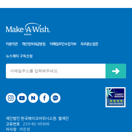
시
이용약관
개인정보취급방침
이메일무단수집거부
자주묻는질문
뉴스레터 구독신청
신청하기
네이버
페이스북
카카오톡 채널
재단법인 한국메이크어위시소원. 별재단
고유번호
220-82-05906
이사장
이진성