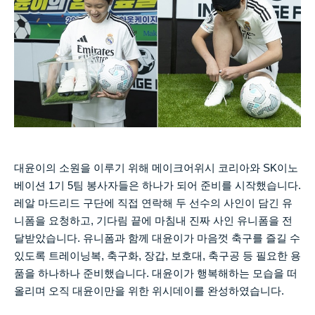
대윤이의 소원을 이루기 위해 메이크어위시 코리아와
SK
이노
베이션
1
기
5
팀 봉사자들은 하나가 되어 준비를 시작했습니다
.
레알 마드리드 구단에 직접 연락해 두 선수의 사인이 담긴 유
니폼을 요청하고
,
기다림 끝에 마침내 진짜 사인 유니폼을 전
달받았습니다
.
유니폼과 함께 대윤이가 마음껏 축구를 즐길 수
있도록 트레이닝복
,
축구화
,
장갑
,
보호대
,
축구공 등 필요한 용
품을 하나하나 준비했습니다
.
대윤이가 행복해하는 모습을 떠
올리며 오직 대윤이만을 위한 위시데이를 완성하였습니다
.