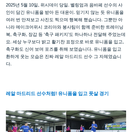
2025
년
5
월
10
일
,
위시데이 당일
.
벨링엄과 음바페 선수의 사
인이 담긴 유니폼을 받아 든 대윤이
.
믿기지 않는 듯 유니폼을
여러 번 만져보고 사진도 찍으며 행복해 했습니다
.
그뿐만 아
니라 메이크어위시 코리아와 봉사팀이 함께 준비한 트레이닝
복
,
축구화
,
장갑 등
‘
축구 패키지
’
도 하나하나 전달해 주었는데
요
.
세상 누구보다 밝고 활기찬 표정으로 바로 유니폼을 입고
,
축구화도 신어 보며 포즈를 취해 보였습니다
.
유니폼을 입고
환하게 웃는 모습은 진짜 레알 마드리드 선수 그 자체였습니
다
.
레알 마드리드 선수처럼
!
유니폼을 입고 풋살 경기