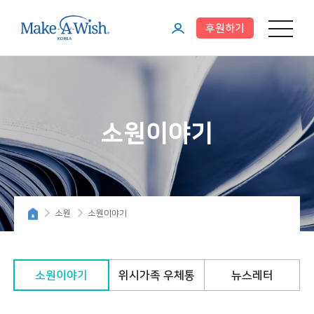
후원하기
메뉴 열기
마
이
페
이
소원이야기
지
소원
소원이야기
소원이야기
위시가족 우체통
뉴스레터