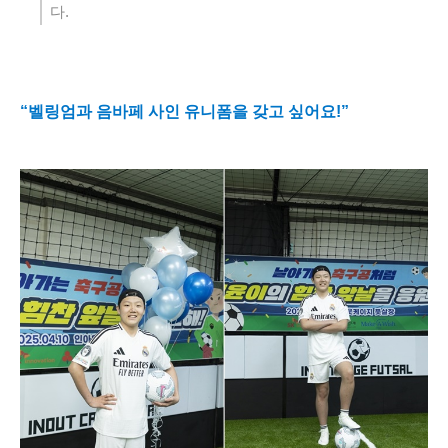
다
.
“
벨링엄과 음바페 사인 유니폼을 갖고 싶어요
!”