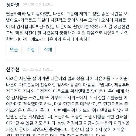
정아영
25-05-22 14:54
필름카메라 받고 좋아했던 나은이 모습에 저희도 정말 좋은 시간을 보
냈어요~가족들도 다같이 사진찍고 좋아하시는 모습에 오히려 저희들
이 더 감사합니다!! 감각있는 나은이의 촬영기술 멋졌고~제일 궁금한건
그날 찍은 사진이 잘 나왔을지 궁금해요~이런 마음으로 나은이의 사진
한번 기다려봏게요~^^나은이의 위시데이 축하!!
댓글
수정
삭제
신주현
25-05-22 18:55
어려운 시간을 잘 이겨낸 나은이와 열과 성을 다해 나은이를 지지해준
나은이 가족분들께 진심어린 감사와 응원의 마음을 보냅니다. 처음부터
적극적인 자세와 긍정적인 마음으로 위시엔젤을 맞아준 나은이에게 항
상 감사함을 느꼈는데 또 이렇게 위시키드에서 위시엔젤로 활동을 이
어간다고 결심했다고 하니, 마음 한편으론 대견하고, 또 한편으로는 존
경스러운 마음까지 듭니다. 이번에는 위시키드와 위시엔젤로 만났지만
언젠간 같은 위시엔젤로써, 누군가의 소중한 소원 여행을 위한 길라잡
이가 될 수 있길 기도 합니다. 항상 건강하고 지금처럼 선함과 이타심을
가진 나은이가 되었으면 좋겠습니다. 항상 더 잘 해주지 못해 아쉬운게