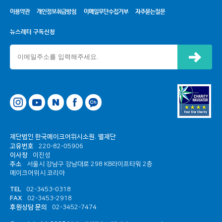
이용약관
개인정보취급방침
이메일무단수집거부
자주묻는질문
뉴스레터 구독신청
신청하기
네이버
페이스북
카카오톡 채널
재단법인 한국메이크어위시소원. 별재단
고유번호
220-82-05906
이사장
이진성
주소
서울시 강남구 강남대로 298 KB라이프타워 2층
메이크어위시 코리아
TEL
02-3453-0318
FAX
02-3453-2918
후원상담 문의
02-3452-7474