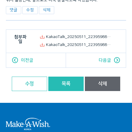
위시 활동인데, 앞으로도 더욱 분발하도록 하겠습니다.^^
댓글
수정
삭제
첨부파
KakaoTalk_20250511_223959883_01.jpg
일
KakaoTalk_20250511_223959883_06.jpg
이전글
다음글
수정
목록
삭제
시