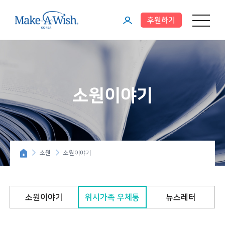
후원하기
메뉴 열기
마
이
페
이
소원이야기
지
소원
소원이야기
소원이야기
위시가족 우체통
뉴스레터