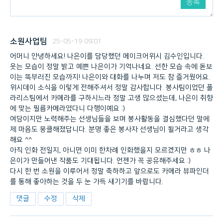
등록
소원사업팀
25-05-19 09:01
어머니 안녕하세요! 나은이를 담당했던 메이크어위시 김수인입니다.
웃는 모습이 정말 밝고 예쁜 나은이가 기억나네요. 선한 모습 속에 돋보
이는 똑부러진 모습까지! 나은이와 대화를 나누며 저도 참 즐거웠어요.
위시데이 소식을 이렇게 전해주셔서 정말 감사합니다. 봉사팀이었던 폴
라리스팀에서 카메라를 구하시느라 정말 고생 많으셨는데, 나은이 취향
에 맞는 필름카메라였다니 다행이예요 :)
여담이지만 노력해주는 선생님들을 보며 봉사활동을 결심했다던 말에
제 마음도 뭉클해졌답니다. 분명 좋은 봉사자 선생님이 될거라고 생각
해요 ^^
아직 인화 전일지, 아니면 이미 한차례 인화했을지 모르겠지만 ㅎㅎ 나
은이가 만들어낸 작품도 기대됩니다. 언젠가 꼭 공유해주세요 :)
다시 한 번 소원을 이루어서 정말 축하하고 앞으로도 카메라 뷰파인더
를 통해 좋아하는 것을 두 눈 가득 새기기를 바랍니다.
댓글
수정
삭제