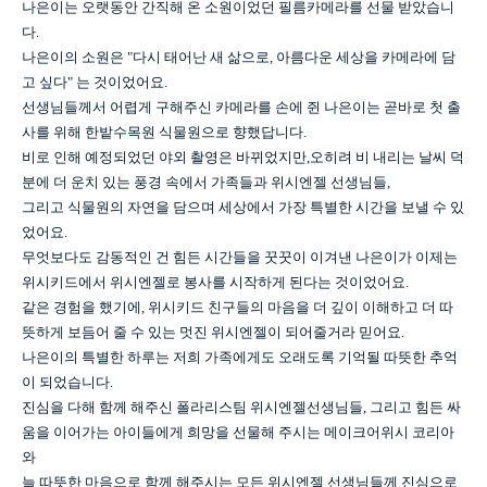
나은이는 오랫동안 간직해 온 소원이었던 필름카메라를 선물 받았습니
다.
나은이의 소원은 "다시 태어난 새 삶으로, 아름다운 세상을 카메라에 담
고 싶다" 는 것이었어요.
선생님들께서 어렵게 구해주신 카메라를 손에 쥔 나은이는 곧바로 첫 출
사를 위해 한밭수목원 식물원으로 향했답니다.
비로 인해 예정되었던 야외 촬영은 바뀌었지만,오히려 비 내리는 날씨 덕
분에 더 운치 있는 풍경 속에서 가족들과 위시엔젤 선생님들,
그리고 식물원의 자연을 담으며 세상에서 가장 특별한 시간을 보낼 수 있
었어요.
무엇보다도 감동적인 건 힘든 시간들을 꿋꿋이 이겨낸 나은이가 이제는
위시키드에서 위시엔젤로 봉사를 시작하게 된다는 것이었어요.
같은 경험을 했기에, 위시키드 친구들의 마음을 더 깊이 이해하고 더 따
뜻하게 보듬어 줄 수 있는 멋진 위시엔젤이 되어줄거라 믿어요.
나은이의 특별한 하루는 저희 가족에게도 오래도록 기억될 따뜻한 추억
이 되었습니다.
진심을 다해 함께 해주신 폴라리스팀 위시엔젤선생님들, 그리고 힘든 싸
움을 이어가는 아이들에게 희망을 선물해 주시는 메이크어위시 코리아
와
늘 따뜻한 마음으로 함께 해주시는 모든 위시엔젤 선생님들께 진심으로