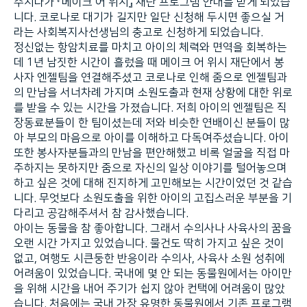
주시다가 『메이크 어 위시』 재단 프로그램 안내를 받게 되었습
니다. 코로나로 대기가 길지만 일단 신청해 두시면 좋으실 거
라는 사회복지사선생님의 충고로 신청하게 되었습니다.
정신없는 항암치료를 마치고 아이의 체력와 면역을 회복하는
데 1년 남짓한 시간이 흘렀을 때 메이크 어 위시 재단에서 봉
사자 엔젤팀을 연결해주셨고 코로나로 인해 줌으로 엔젤팀과
의 만남을 서너차례 가지며 소원도출과 현재 상황에 대한 위로
를 받을 수 있는 시간을 가졌습니다. 저희 아이의 엔젤팀은 직
장동료분들이 한 팀이셨는데 저와 비슷한 연배이신 분들이 많
아 부모의 마음으로 아이를 이해하고 다독여주셨습니다. 아이
또한 봉사자분들과의 만남을 편안해했고 비록 얼굴을 직접 마
주하지는 못하지만 줌으로 자신의 일상 이야기를 털어놓으며
하고 싶은 것에 대해 진지하게 고민해보는 시간이었던 것 같습
니다. 무엇보다 소원도출을 위한 아이의 고집스러운 부분을 기
다리고 공감해주셔서 참 감사했습니다.
아이는 동물을 참 좋아합니다. 그래서 수의사나 사육사의 꿈을
오랜 시간 가지고 있었습니다. 물건도 딱히 가지고 싶은 것이
없고, 여행도 시큰둥한 반응이라 수의사, 사육사 소원 성취에
어려움이 있었습니다. 국내에 몇 안 되는 동물원에서는 아이만
을 위해 시간을 내어 주기가 쉽지 않아 컨택에 어려움이 많았
습니다. 처음에는 국내 가장 유명한 동물원에서 기존 프로그램