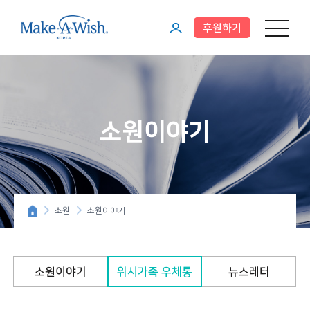
후원하기
메뉴 열기
마
이
페
이
소원이야기
지
소원
소원이야기
소원이야기
위시가족 우체통
뉴스레터