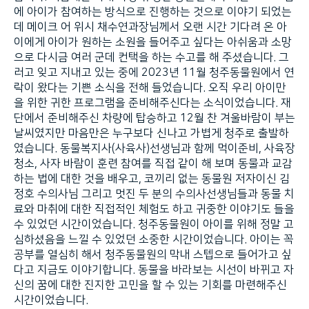
에 아이가 참여하는 방식으로 진행하는 것으로 이야기 되었는
데 메이크 어 위시 채수연과장님께서 오랜 시간 기다려 온 아
이에게 아이가 원하는 소원을 들어주고 싶다는 아쉬움과 소망
으로 다시금 여러 군데 컨택을 하는 수고를 해 주셨습니다. 그
러고 잊고 지내고 있는 중에 2023년 11월 청주동물원에서 연
락이 왔다는 기쁜 소식을 전해 들었습니다. 오직 우리 아이만
을 위한 귀한 프로그램을 준비해주신다는 소식이었습니다. 재
단에서 준비해주신 차량에 탑승하고 12월 찬 겨울바람이 부는
날씨였지만 마음만은 누구보다 신나고 가볍게 청주로 출발하
였습니다. 동물복지사(사육사)선생님과 함께 먹이준비, 사육장
청소, 사자 바람이 훈련 참여를 직접 같이 해 보며 동물과 교감
하는 법에 대한 것을 배우고, 코끼리 없는 동물원 저자이신 김
정호 수의사님 그리고 멋진 두 분의 수의사선생님들과 동물 치
료와 마취에 대한 직접적인 체험도 하고 귀중한 이야기도 들을
수 있었던 시간이었습니다. 청주동물원이 아이를 위해 정말 고
심하셨음을 느낄 수 있었던 소중한 시간이었습니다. 아이는 꼭
공부를 열심히 해서 청주동물원의 막내 스텝으로 들어가고 싶
다고 지금도 이야기합니다. 동물을 바라보는 시선이 바뀌고 자
신의 꿈에 대한 진지한 고민을 할 수 있는 기회를 마련해주신
시간이었습니다.