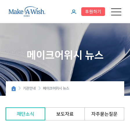
후원하기
메뉴 열기
마
이
페
이
메이크어위시 뉴스
지
기관안내
메이크어위시 뉴스
재단소식
보도자료
자주묻는질문