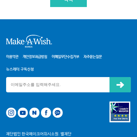
시
이용약관
개인정보취급방침
이메일무단수집거부
자주묻는질문
뉴스레터 구독신청
신청하기
네이버
페이스북
카카오톡 채널
재단법인 한국메이크어위시소원. 별재단