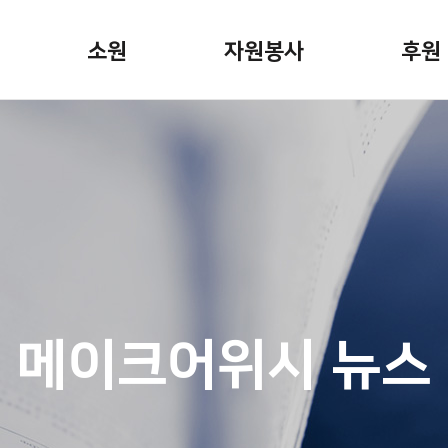
소원
자원봉사
후원
소원안내
자원봉사활동
정기후
소원신청
봉사자용 게시판
일시후
소원이야기
기업후
캠페인
기념일
 뉴스
소원파
메이크어위시 뉴스