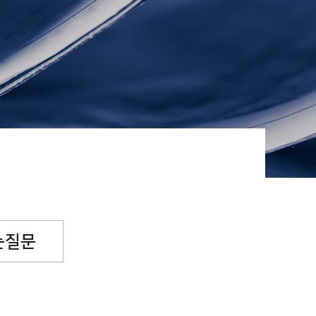
념일후원
소원파트너
는질문