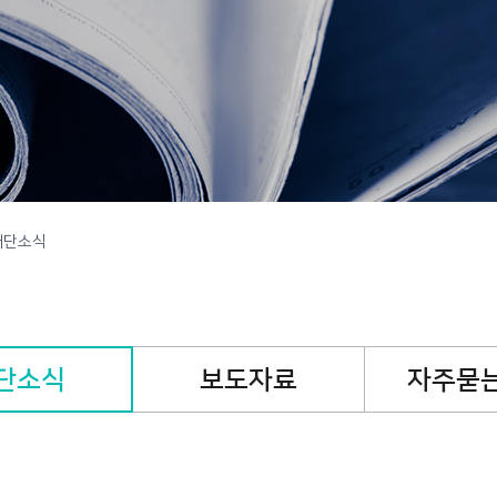
캠페인
핸즈온캠페인
기
재단소식
단소식
보도자료
자주묻