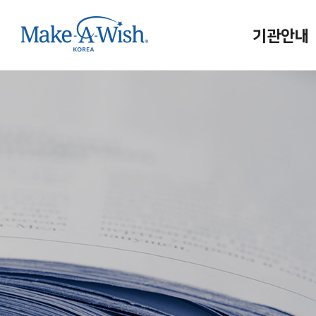
기관안내
메이크어위시
인사말
연혁/조직
홍보대사
사업보고
메이크어위시
인재채용