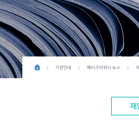
위시이펙트
블루버튼 
기관안내
메이크어위시 뉴스
재