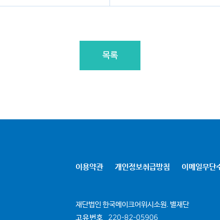
목록
이용약관
개인정보취급방침
이메일무단
재단법인 한국메이크어위시소원. 별재단
고유번호
220-82-05906